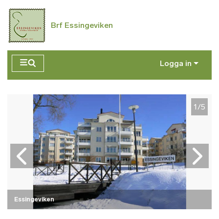
Hoppa till huvudinnehåll
Brf Essingeviken
Logga in
1/5
Essingeviken